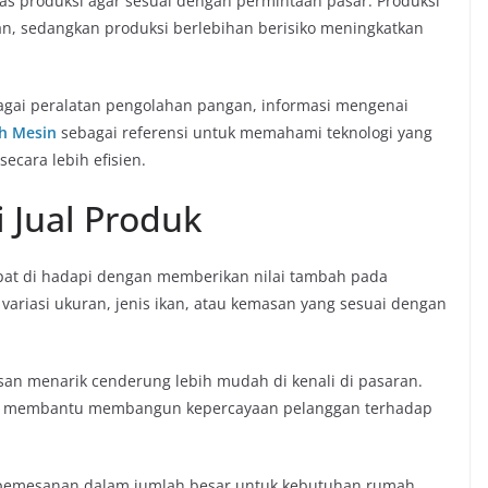
as produksi agar sesuai dengan permintaan pasar. Produksi
an, sedangkan produksi berlebihan berisiko meningkatkan
agai peralatan pengolahan pangan, informasi mengenai
h Mesin
sebagai referensi untuk memahami teknologi yang
cara lebih efisien.
 Jual Produk
pat di hadapi dengan memberikan nilai tambah pada
ariasi ukuran, jenis ikan, atau kemasan yang sesuai dengan
san menarik cenderung lebih mudah di kenali di pasaran.
juga membantu membangun kepercayaan pelanggan terhadap
 pemesanan dalam jumlah besar untuk kebutuhan rumah