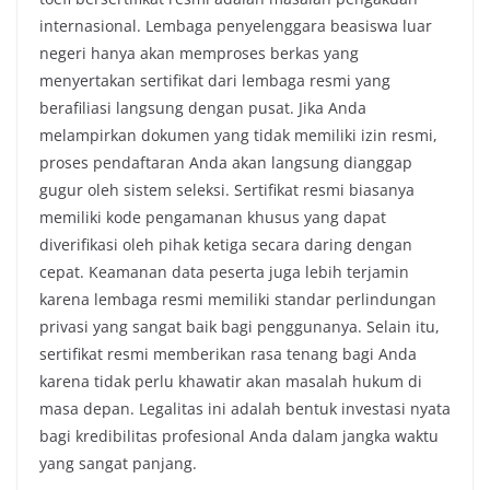
internasional. Lembaga penyelenggara beasiswa luar
negeri hanya akan memproses berkas yang
menyertakan sertifikat dari lembaga resmi yang
berafiliasi langsung dengan pusat. Jika Anda
melampirkan dokumen yang tidak memiliki izin resmi,
proses pendaftaran Anda akan langsung dianggap
gugur oleh sistem seleksi. Sertifikat resmi biasanya
memiliki kode pengamanan khusus yang dapat
diverifikasi oleh pihak ketiga secara daring dengan
cepat. Keamanan data peserta juga lebih terjamin
karena lembaga resmi memiliki standar perlindungan
privasi yang sangat baik bagi penggunanya. Selain itu,
sertifikat resmi memberikan rasa tenang bagi Anda
karena tidak perlu khawatir akan masalah hukum di
masa depan. Legalitas ini adalah bentuk investasi nyata
bagi kredibilitas profesional Anda dalam jangka waktu
yang sangat panjang.