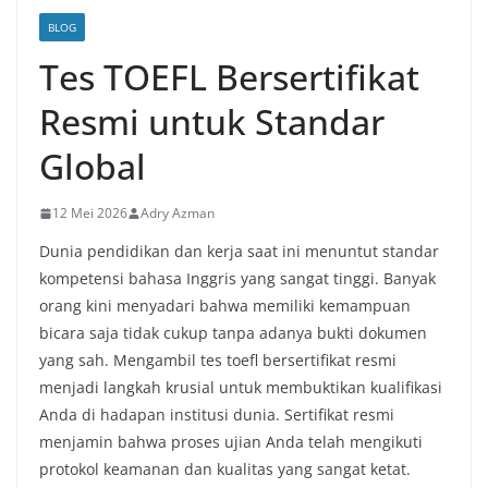
BLOG
Tes TOEFL Bersertifikat
Resmi untuk Standar
Global
12 Mei 2026
Adry Azman
Dunia pendidikan dan kerja saat ini menuntut standar
kompetensi bahasa Inggris yang sangat tinggi. Banyak
orang kini menyadari bahwa memiliki kemampuan
bicara saja tidak cukup tanpa adanya bukti dokumen
yang sah. Mengambil tes toefl bersertifikat resmi
menjadi langkah krusial untuk membuktikan kualifikasi
Anda di hadapan institusi dunia. Sertifikat resmi
menjamin bahwa proses ujian Anda telah mengikuti
protokol keamanan dan kualitas yang sangat ketat.