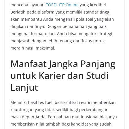
mencoba layanan
TOEFL ITP Online
yang kredibel.
Berlatih pada platform yang memiliki standar tinggi
akan membantu Anda mengenali pola soal yang akan
diujikan nantinya. Dengan pemahaman yang baik
mengenai format ujian, Anda bisa mengatur strategi
menjawab dengan lebih tenang dan fokus untuk
meraih hasil maksimal.
Manfaat Jangka Panjang
untuk Karier dan Studi
Lanjut
Memiliki hasil tes toefl bersertifikat resmi memberikan
keuntungan yang tidak sedikit bagi perkembangan
masa depan Anda. Perusahaan multinasional biasanya
memberikan nilai tambah bagi kandidat yang sudah