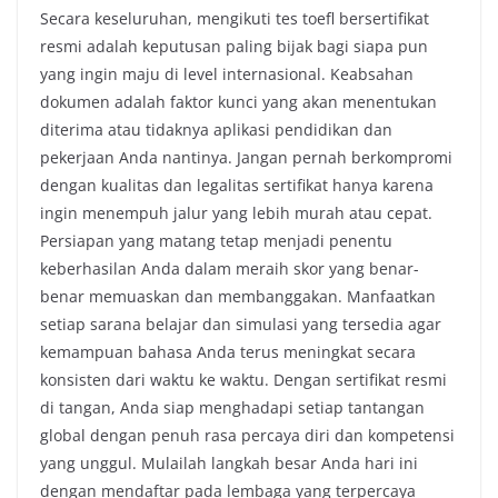
Secara keseluruhan, mengikuti tes toefl bersertifikat
resmi adalah keputusan paling bijak bagi siapa pun
yang ingin maju di level internasional. Keabsahan
dokumen adalah faktor kunci yang akan menentukan
diterima atau tidaknya aplikasi pendidikan dan
pekerjaan Anda nantinya. Jangan pernah berkompromi
dengan kualitas dan legalitas sertifikat hanya karena
ingin menempuh jalur yang lebih murah atau cepat.
Persiapan yang matang tetap menjadi penentu
keberhasilan Anda dalam meraih skor yang benar-
benar memuaskan dan membanggakan. Manfaatkan
setiap sarana belajar dan simulasi yang tersedia agar
kemampuan bahasa Anda terus meningkat secara
konsisten dari waktu ke waktu. Dengan sertifikat resmi
di tangan, Anda siap menghadapi setiap tantangan
global dengan penuh rasa percaya diri dan kompetensi
yang unggul. Mulailah langkah besar Anda hari ini
dengan mendaftar pada lembaga yang terpercaya