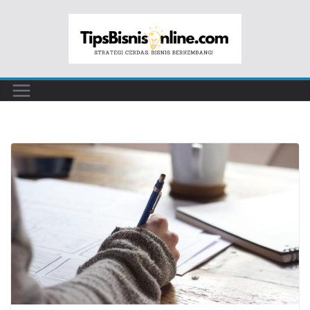
Skip
to
content