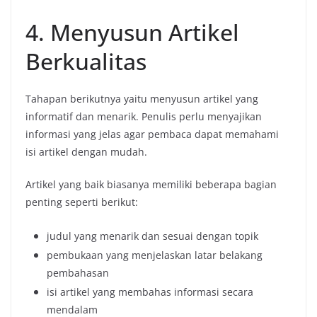
4.
Menyusun
Artikel
Berkualitas
Tahapan
berikutnya
yaitu
menyusun
artikel
yang
informatif
dan
menarik.
Penulis
perlu
menyajikan
informasi
yang
jelas
agar
pembaca
dapat
memahami
isi
artikel
dengan
mudah.
Artikel
yang
baik
biasanya
memiliki
beberapa
bagian
penting
seperti
berikut:
judul
yang
menarik
dan
sesuai
dengan
topik
pembukaan
yang
menjelaskan
latar
belakang
pembahasan
isi
artikel
yang
membahas
informasi
secara
mendalam