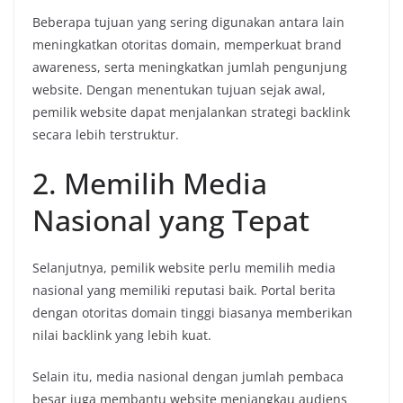
Beberapa
tujuan
yang
sering
digunakan
antara
lain
meningkatkan
otoritas
domain,
memperkuat
brand
awareness,
serta
meningkatkan
jumlah
pengunjung
website.
Dengan
menentukan
tujuan
sejak
awal,
pemilik
website
dapat
menjalankan
strategi
backlink
secara
lebih
terstruktur.
2.
Memilih
Media
Nasional
yang
Tepat
Selanjutnya,
pemilik
website
perlu
memilih
media
nasional
yang
memiliki
reputasi
baik.
Portal
berita
dengan
otoritas
domain
tinggi
biasanya
memberikan
nilai
backlink
yang
lebih
kuat.
Selain
itu,
media
nasional
dengan
jumlah
pembaca
besar
juga
membantu
website
menjangkau
audiens