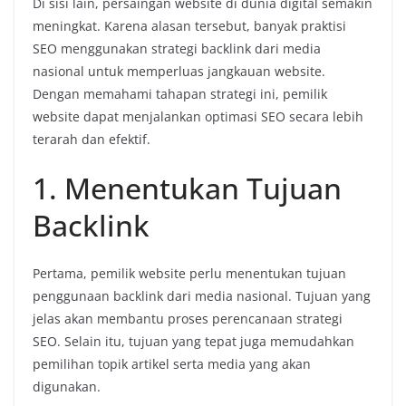
Di
sisi
lain,
persaingan
website
di
dunia
digital
semakin
meningkat.
Karena
alasan
tersebut,
banyak
praktisi
SEO
menggunakan
strategi
backlink
dari
media
nasional
untuk
memperluas
jangkauan
website.
Dengan
memahami
tahapan
strategi
ini,
pemilik
website
dapat
menjalankan
optimasi
SEO
secara
lebih
terarah
dan
efektif.
1.
Menentukan
Tujuan
Backlink
Pertama,
pemilik
website
perlu
menentukan
tujuan
penggunaan
backlink
dari
media
nasional.
Tujuan
yang
jelas
akan
membantu
proses
perencanaan
strategi
SEO.
Selain
itu,
tujuan
yang
tepat
juga
memudahkan
pemilihan
topik
artikel
serta
media
yang
akan
digunakan.