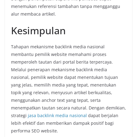
menemukan
referensi
tambahan
tanpa
mengganggu
alur
membaca
artikel.
Kesimpulan
Tahapan
mekanisme
backlink
media
nasional
membantu
pemilik
website
memahami
proses
memperoleh
tautan
dari
portal
berita
terpercaya.
Melalui
penerapan
mekanisme
backlink
media
nasional
,
pemilik
website
dapat
menentukan
tujuan
yang
jelas,
memilih
media
yang
tepat,
menentukan
topik
yang
relevan,
menyusun
artikel
berkualitas,
menggunakan
anchor
text
yang
tepat,
serta
menempatkan
tautan
secara
natural.
Dengan
demikian,
strategi
jasa backlink media nasional
dapat
berjalan
lebih
efektif
dan
memberikan
dampak
positif
bagi
performa
SEO
website.