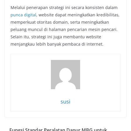
Melalui
penerapan
strategi
ini
secara
konsisten
dalam
punca
digital
,
website
dapat
meningkatkan
kredibilitas,
memperkuat
otoritas
domain,
serta
meningkatkan
peluang
muncul
di
halaman
pencarian
mesin
pencari.
Selain
itu,
strategi
ini
juga
membantu
website
menjangkau
lebih
banyak
pembaca
di
internet.
susi
Fungsi Standar Peralatan Dapur MBG untuk