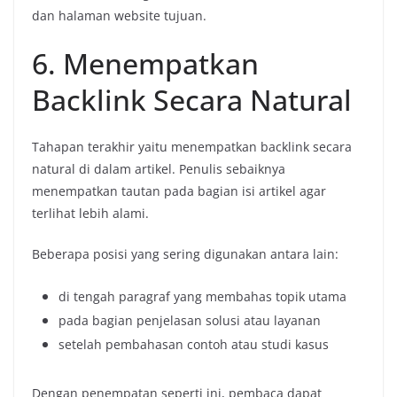
dan
halaman
website
tujuan.
6.
Menempatkan
Backlink
Secara
Natural
Tahapan
terakhir
yaitu
menempatkan
backlink
secara
natural
di
dalam
artikel.
Penulis
sebaiknya
menempatkan
tautan
pada
bagian
isi
artikel
agar
terlihat
lebih
alami.
Beberapa
posisi
yang
sering
digunakan
antara
lain:
di
tengah
paragraf
yang
membahas
topik
utama
pada
bagian
penjelasan
solusi
atau
layanan
setelah
pembahasan
contoh
atau
studi
kasus
Dengan
penempatan
seperti
ini,
pembaca
dapat