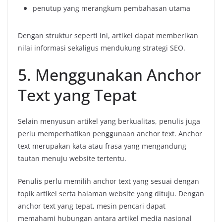
penutup
yang
merangkum
pembahasan
utama
Dengan
struktur
seperti
ini,
artikel
dapat
memberikan
nilai
informasi
sekaligus
mendukung
strategi
SEO.
5.
Menggunakan
Anchor
Text
yang
Tepat
Selain
menyusun
artikel
yang
berkualitas,
penulis
juga
perlu
memperhatikan
penggunaan
anchor
text.
Anchor
text
merupakan
kata
atau
frasa
yang
mengandung
tautan
menuju
website
tertentu.
Penulis
perlu
memilih
anchor
text
yang
sesuai
dengan
topik
artikel
serta
halaman
website
yang
dituju.
Dengan
anchor
text
yang
tepat,
mesin
pencari
dapat
memahami
hubungan
antara
artikel
media
nasional