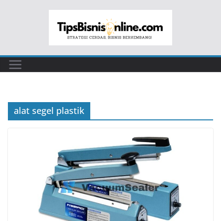
Skip
to
content
alat segel plastik