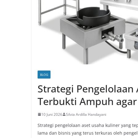
BLOG
Strategi Pengelolaan
Terbukti Ampuh agar
10 Juni 2026
Silvia Ardilla Handayani
Strategi pengelolaan aset usaha kuliner yang t
lama dan bisnis yang terus terkuras oleh penge