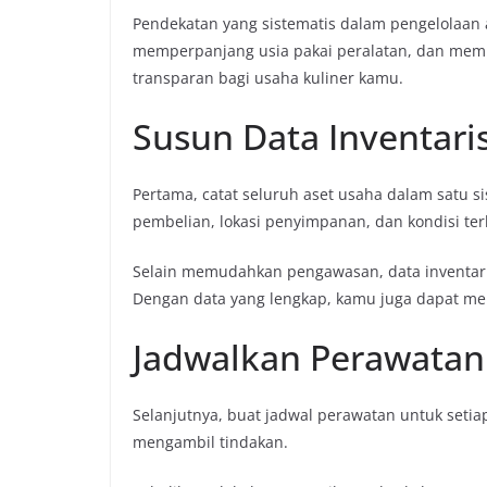
Pendekatan yang sistematis dalam pengelolaan 
memperpanjang usia pakai peralatan, dan mem
transparan bagi usaha kuliner kamu.
Susun Data Inventari
Pertama, catat seluruh aset usaha dalam satu si
pembelian, lokasi penyimpanan, dan kondisi terk
Selain memudahkan pengawasan, data inventar
Dengan data yang lengkap, kamu juga dapat men
Jadwalkan Perawatan
Selanjutnya, buat jadwal perawatan untuk set
mengambil tindakan.