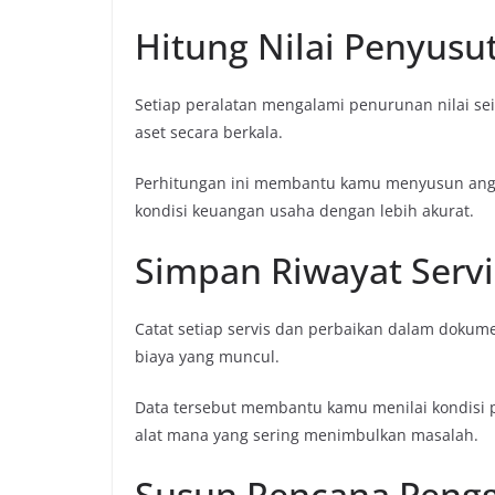
Hitung Nilai Penyusu
Setiap peralatan mengalami penurunan nilai se
aset secara berkala.
Perhitungan ini membantu kamu menyusun angg
kondisi keuangan usaha dengan lebih akurat.
Simpan Riwayat Servi
Catat setiap servis dan perbaikan dalam dokumen
biaya yang muncul.
Data tersebut membantu kamu menilai kondisi pe
alat mana yang sering menimbulkan masalah.
Susun Rencana Pengg