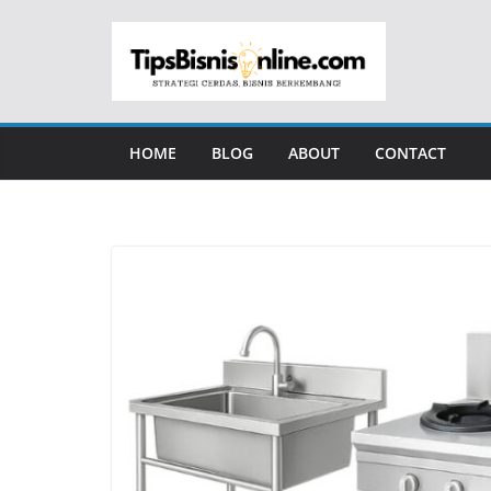
Skip
to
content
HOME
BLOG
ABOUT
CONTACT