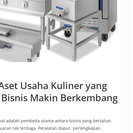
 Aset Usaha Kuliner yang
 Bisnis Makin Berkembang
epat adalah pembeda utama antara bisnis yang bertahan
luaran tak terduga. Peralatan dapur, perlengkapan