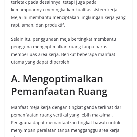
terletak pada desainnya, tetapi juga pada
kemampuannya meningkatkan kualitas sistem kerja.
Meja ini membantu menciptakan lingkungan kerja yang
rapi, aman, dan produktif.
Selain itu, penggunaan meja bertingkat membantu
pengguna mengoptimalkan ruang tanpa harus
memperluas area kerja. Berikut beberapa manfaat
utama yang dapat diperoleh.
A. Mengoptimalkan
Pemanfaatan Ruang
Manfaat meja kerja dengan tingkat ganda terlihat dari
pemanfaatan ruang vertikal yang lebih maksimal.
Pengguna dapat memanfaatkan tingkat bawah untuk
menyimpan peralatan tanpa mengganggu area kerja