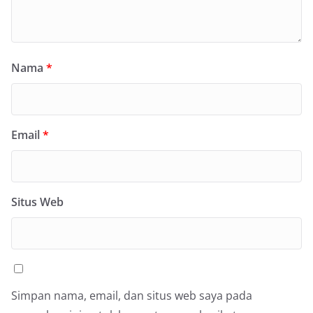
Nama
*
Email
*
Situs Web
Simpan nama, email, dan situs web saya pada