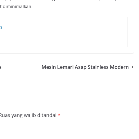
at diminimalkan.
o
s
Mesin Lemari Asap Stainless Modern
Ruas yang wajib ditandai
*