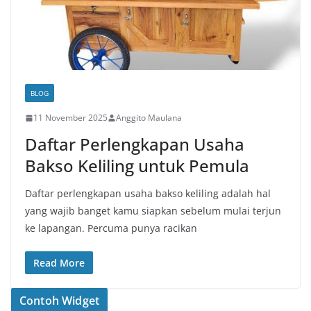
BLOG
11 November 2025
Anggito Maulana
Daftar Perlengkapan Usaha
Bakso Keliling untuk Pemula
Daftar perlengkapan usaha bakso keliling adalah hal
yang wajib banget kamu siapkan sebelum mulai terjun
ke lapangan. Percuma punya racikan
Read More
Contoh Widget