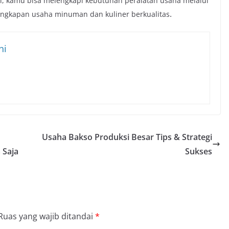
, kamu bisa melengkapi kebutuhan peralatan usaha melalui
.
ngkapan usaha minuman dan kuliner berkualitas
ni
Usaha Bakso Produksi Besar Tips & Strategi
 Saja
Sukses
Ruas yang wajib ditandai
*