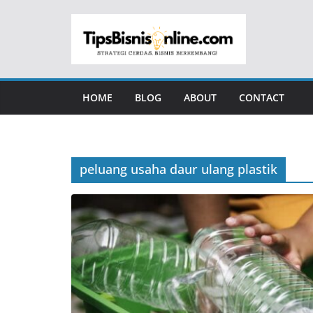
Skip
to
content
HOME
BLOG
ABOUT
CONTACT
peluang usaha daur ulang plastik