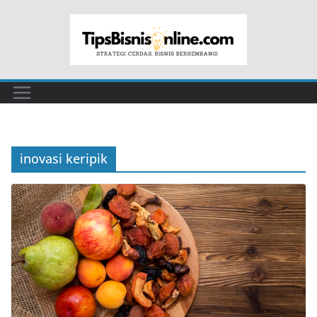
Skip
to
content
inovasi keripik