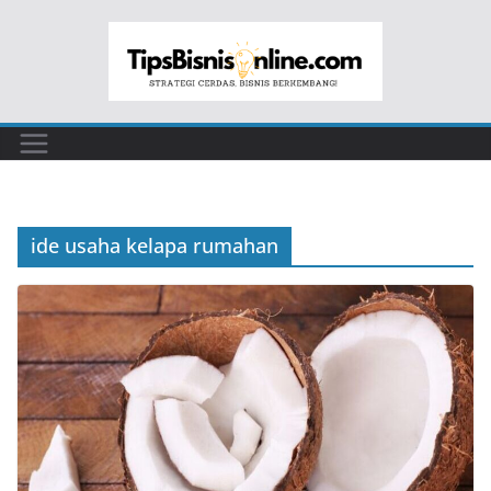
Skip
to
content
ide usaha kelapa rumahan