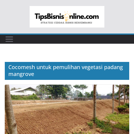
Skip
to
content
Cocomesh untuk pemulihan vegetasi padang
mangrove