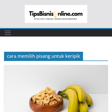
Skip
to
content
cara memilih pisang untuk keripik