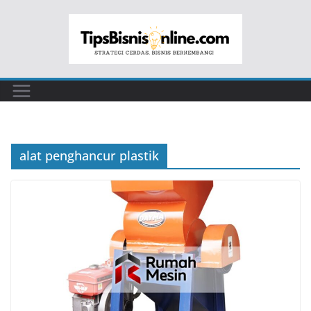
Skip
to
content
alat penghancur plastik